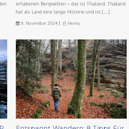
 den
erhabenen Bergwelten – das ist Thailand. Thailand
hat als Land eine lange Historie und ist […]
8. November 2024
Henny
 P
Entspannt Wandern: 8 Tipps Für