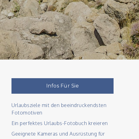
Infos Für Sie
Urlaubsziele mit den beeindruckendsten
Fotomotiven
Ein perfektes Urlaubs-Fotobuch kreieren
Geeignete Kameras und Ausrüstung für