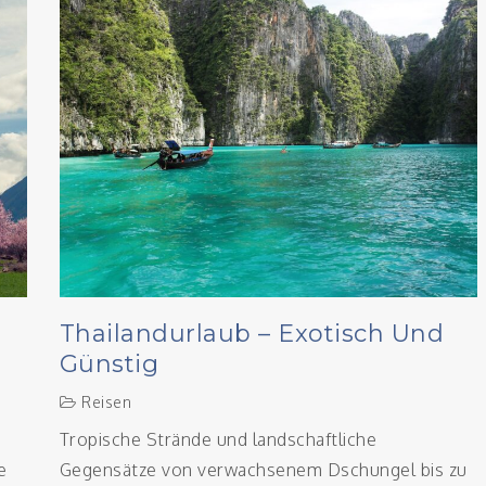
Thailandurlaub – Exotisch Und
Günstig
Reisen
Tropische Strände und landschaftliche
e
Gegensätze von verwachsenem Dschungel bis zu