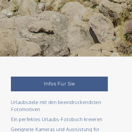
Infos Für Sie
Urlaubsziele mit den beeindruckendsten
Fotomotiven
Ein perfektes Urlaubs-Fotobuch kreieren
Geeignete Kameras und Ausrüstung für