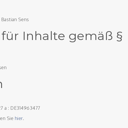
 Bastian Sens
 für Inhalte gemäß §
sen
n
7 a : DE314963477
den Sie
hier
.