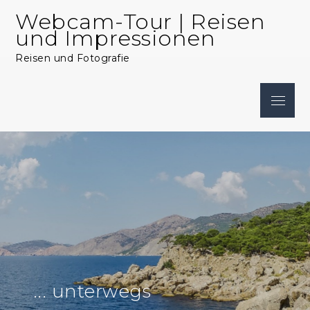
Skip
Webcam-Tour | Reisen
to
und Impressionen
content
Reisen und Fotografie
Menu
... unterwegs