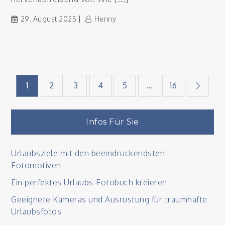
29. August 2025
Henny
Seitennummerieru
1
2
3
4
5
…
16
der
Infos Für Sie
Beiträge
Urlaubsziele mit den beeindruckendsten
Fotomotiven
Ein perfektes Urlaubs-Fotobuch kreieren
Geeignete Kameras und Ausrüstung für traumhafte
Urlaubsfotos