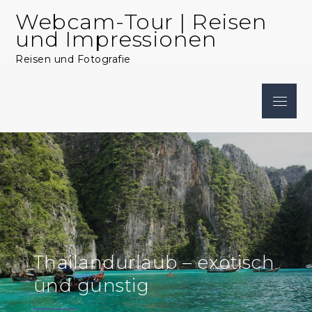
Skip
Webcam-Tour | Reisen
to
und Impressionen
content
Reisen und Fotografie
Menu
Thailandurlaub – exotisch
und günstig