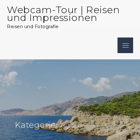
Skip
Webcam-Tour | Reisen
to
und Impressionen
content
Reisen und Fotografie
Menu
Kategorie:
Allgemein