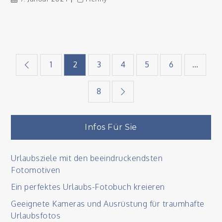
Seitennummerieru
1
2
3
4
5
6
…
der
8
Beiträge
Infos Für Sie
Urlaubsziele mit den beeindruckendsten
Fotomotiven
Ein perfektes Urlaubs-Fotobuch kreieren
Geeignete Kameras und Ausrüstung für traumhafte
Urlaubsfotos