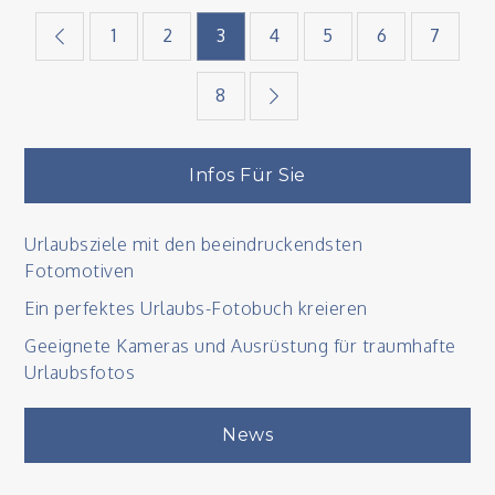
Seitennummerieru
1
2
3
4
5
6
7
der
8
Beiträge
Infos Für Sie
Urlaubsziele mit den beeindruckendsten
Fotomotiven
Ein perfektes Urlaubs-Fotobuch kreieren
Geeignete Kameras und Ausrüstung für traumhafte
Urlaubsfotos
News