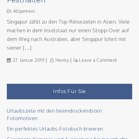
Festhalten
Allgemein
Singapur zählt zu den Top-Reisezielen in Asien. Viele
machen in dem Inselstaat nur einen Stopp-Over auf
dem Weg nach Australien, aber Singapur lohnt mit
seiner […]
on
27. Januar 2019
Henny
Leave a Comment
Singapur
erleben
und
in
Infos Für Sie
Bildern
festhalten
Urlaubsziele mit den beeindruckendsten
Fotomotiven
Ein perfektes Urlaubs-Fotobuch kreieren