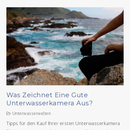
Abenteu
für
Mädchen
Reiterfer
am
Reiterho
Was Zeichnet Eine Gute
Unterwasserkamera Aus?
Unterwasserwelten
Tipps für den Kauf Ihrer ersten Unterwasserkamera