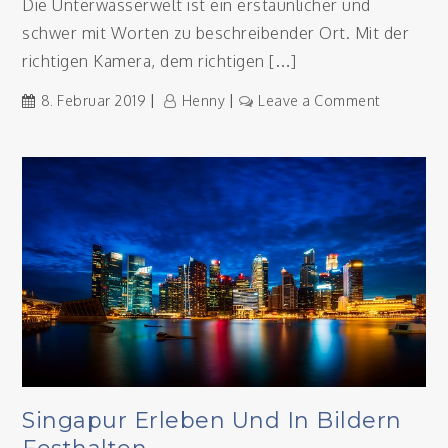
Die Unterwasserwelt ist ein erstaunlicher und
schwer mit Worten zu beschreibender Ort. Mit der
richtigen Kamera, dem richtigen […]
on
8. Februar 2019
Henny
Leave a Comment
Was
zeichnet
eine
gute
Unterwas
aus?
Singapur Erleben Und In Bildern