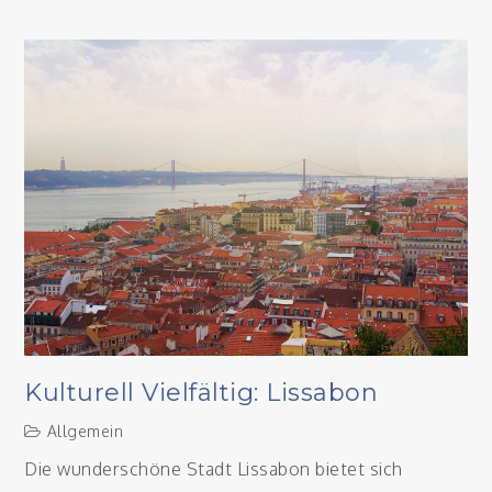
Im
eigenen
Garten
immer
Urlaub
machen
Kulturell Vielfältig: Lissabon
Allgemein
Die wunderschöne Stadt Lissabon bietet sich