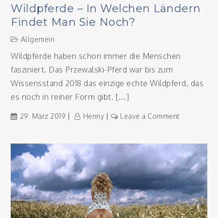
Wildpferde – In Welchen Ländern
Findet Man Sie Noch?
Allgemein
Wildpferde haben schon immer die Menschen
fasziniert. Das Przewalski-Pferd war bis zum
Wissensstand 2018 das einzige echte Wildpferd, das
es noch in reiner Form gibt. […]
on
29. März 2019
Henny
Leave a Comment
Wildpferde
–
in
welchen
Ländern
findet
man
sie