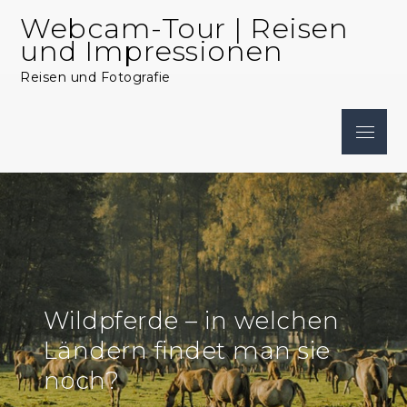
Skip
Webcam-Tour | Reisen
to
und Impressionen
content
Reisen und Fotografie
Menu
Wildpferde – in welchen
Ländern findet man sie
noch?