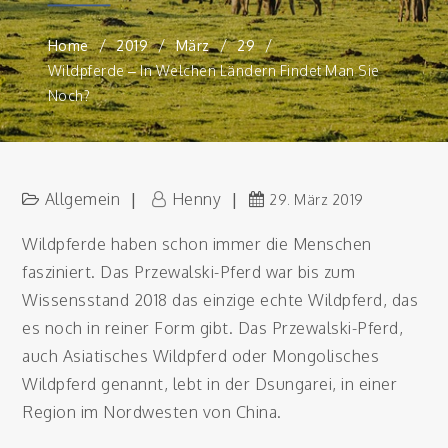
Home
2019
März
29
Wildpferde – In Welchen Ländern Findet Man Sie
Noch?
Allgemein
Henny
29. März 2019
Wildpferde haben schon immer die Menschen
fasziniert. Das Przewalski-Pferd war bis zum
Wissensstand 2018 das einzige echte Wildpferd, das
es noch in reiner Form gibt. Das Przewalski-Pferd,
auch Asiatisches Wildpferd oder Mongolisches
Wildpferd genannt, lebt in der Dsungarei, in einer
Region im Nordwesten von China.