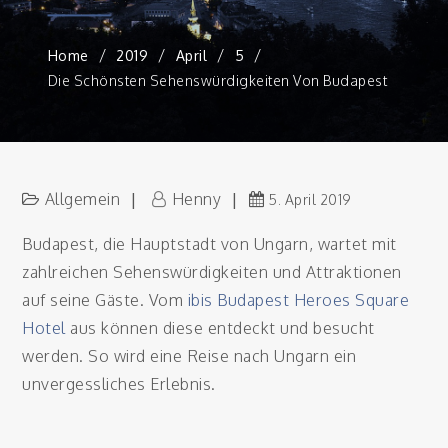
Home
2019
April
5
Die Schönsten Sehenswürdigkeiten Von Budapest
Allgemein
Henny
5. April 2019
Budapest, die Hauptstadt von Ungarn, wartet mit
zahlreichen Sehenswürdigkeiten und Attraktionen
auf seine Gäste. Vom
ibis Budapest Heroes Square
Hotel
aus können diese entdeckt und besucht
werden. So wird eine Reise nach Ungarn ein
unvergessliches Erlebnis.