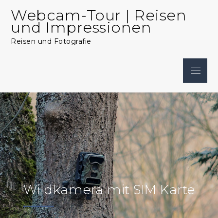
Skip
Webcam-Tour | Reisen
to
und Impressionen
content
Reisen und Fotografie
Menu
Wildkamera mit SIM Karte