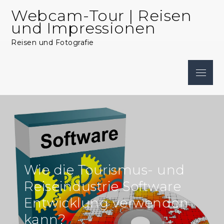
Skip
Webcam-Tour | Reisen
to
und Impressionen
content
Reisen und Fotografie
Menu
Wie die Tourismus- und
Reiseindustrie Software
Entwicklung verwenden
kann?