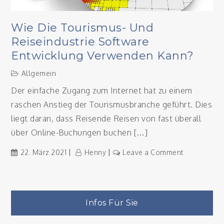
Wie Die Tourismus- Und
Reiseindustrie Software
Entwicklung Verwenden Kann?
Allgemein
Der einfache Zugang zum Internet hat zu einem
raschen Anstieg der Tourismusbranche geführt. Dies
liegt daran, dass Reisende Reisen von fast überall
über Online-Buchungen buchen […]
on
22. März 2021
Henny
Leave a Comment
Wie
die
Tourismus-
und
Infos Für Sie
Reiseindust
Software