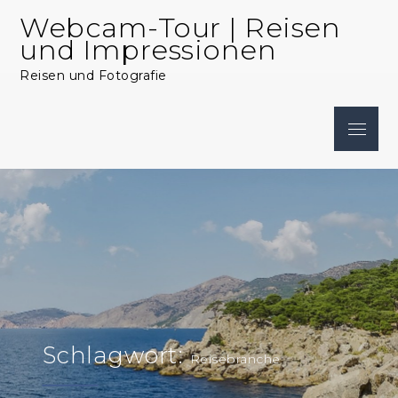
Skip
Webcam-Tour | Reisen
to
und Impressionen
content
Reisen und Fotografie
Menu
Schlagwort:
Reisebranche