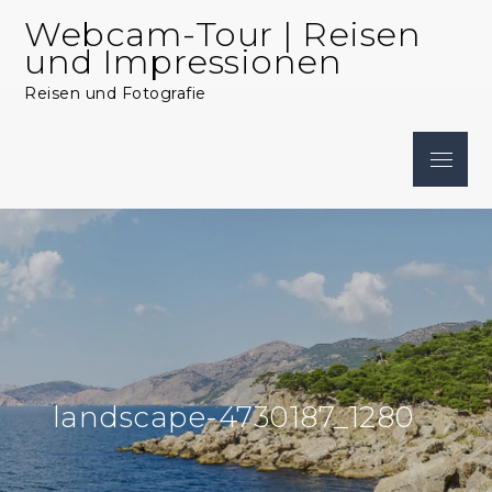
Skip
Webcam-Tour | Reisen
to
und Impressionen
content
Reisen und Fotografie
Menu
landscape-4730187_1280