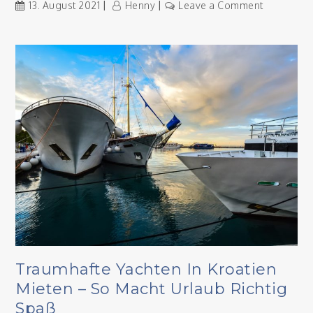
on
13. August 2021
Henny
Leave a Comment
Perfekt
geschult
zum
Auswande
mit
einem
online
Kurs
Traumhafte Yachten In Kroatien
Mieten – So Macht Urlaub Richtig
Spaß