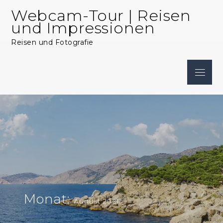
Skip
Webcam-Tour | Reisen
to
und Impressionen
content
Reisen und Fotografie
Menu
Monat:
August 2021