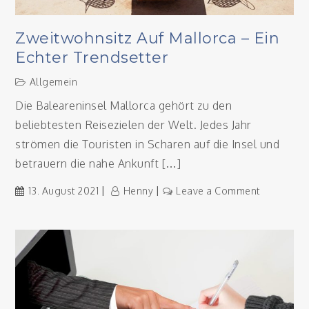
Zweitwohnsitz Auf Mallorca – Ein
Echter Trendsetter
Allgemein
Die Baleareninsel Mallorca gehört zu den
beliebtesten Reisezielen der Welt. Jedes Jahr
strömen die Touristen in Scharen auf die Insel und
betrauern die nahe Ankunft […]
on
13. August 2021
Henny
Leave a Comment
Zweitwohn
auf
Mallorca
–
ein
echter
Trendsette