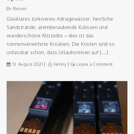
Reisen
Glasklares türkisenes Adriagewässer, herrliche
Sandstrände, atemberaubende Kulissen und
wunderschöne Altstädte – dies ist das
sonnenverwöhnte Kroatien. Die Küsten sind so
unfassbar schön, dass Urlaubsreisen auf […]
on
13. August 2021
Henny
Leave a Comment
Traumhaft
Yachten
in
Kroatien
mieten
–
so
macht
Urlaub