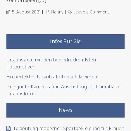
komfortablen […]
on
5. August 2021
Henny
Leave a Comment
Die
perfekte
Unterkunft
finden
Infos Für Sie
Urlaubsziele mit den beeindruckendsten
Fotomotiven
Ein perfektes Urlaubs-Fotobuch kreieren
Geeignete Kameras und Ausrüstung für traumhafte
Urlaubsfotos
News
Bedeutung moderner Sportbekleidung für Frauen