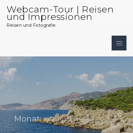
Skip
Webcam-Tour | Reisen
to
und Impressionen
content
Reisen und Fotografie
Menu
Monat:
April 2021