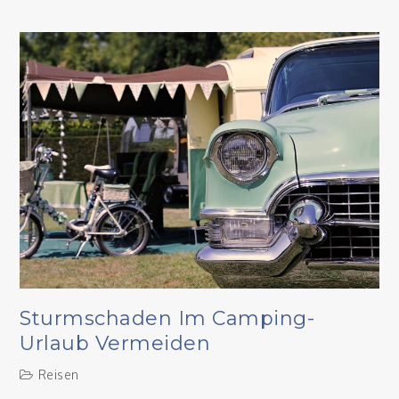
Urlaub
im
Harz:
Kulinarische
Highlights
entdecken
Sturmschaden Im Camping-
Urlaub Vermeiden
Reisen