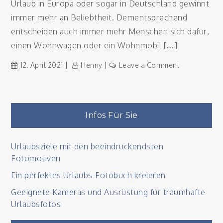
Urlaub in Europa oder sogar in Deutschland gewinnt
immer mehr an Beliebtheit. Dementsprechend
entscheiden auch immer mehr Menschen sich dafür,
einen Wohnwagen oder ein Wohnmobil […]
on
12. April 2021
Henny
Leave a Comment
Sturmschad
im
Camping-
Urlaub
Infos Für Sie
vermeiden
Urlaubsziele mit den beeindruckendsten
Fotomotiven
Ein perfektes Urlaubs-Fotobuch kreieren
Geeignete Kameras und Ausrüstung für traumhafte
Urlaubsfotos