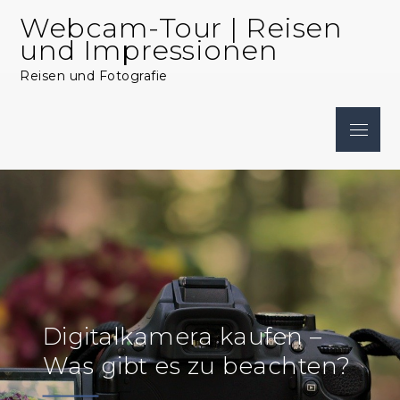
Skip
Webcam-Tour | Reisen
to
und Impressionen
content
Reisen und Fotografie
Menu
Digitalkamera kaufen –
Was gibt es zu beachten?