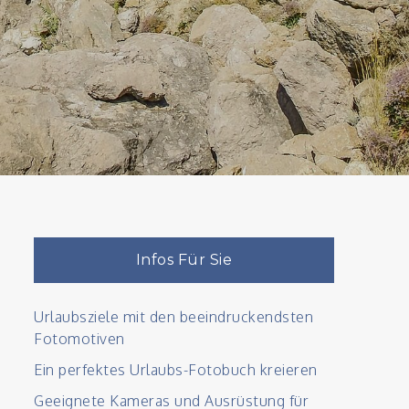
Infos Für Sie
Urlaubsziele mit den beeindruckendsten
Fotomotiven
Ein perfektes Urlaubs-Fotobuch kreieren
Geeignete Kameras und Ausrüstung für