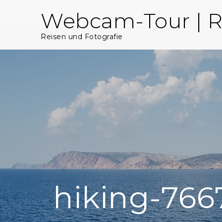
Skip
Webcam-Tour | R
to
content
Reisen und Fotografie
hiking-766