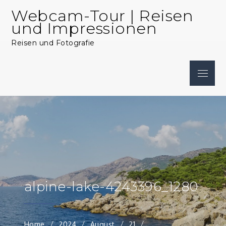
Skip
Webcam-Tour | Reisen
to
und Impressionen
content
Reisen und Fotografie
Menu
alpine-lake-4243396_1280
Home
2024
August
21