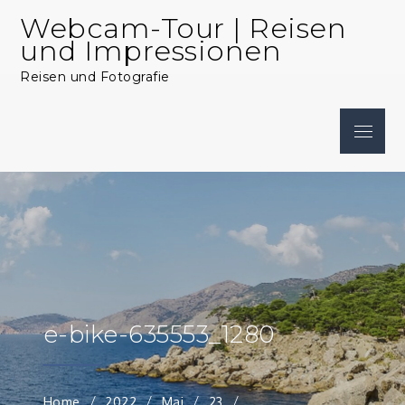
Skip
Webcam-Tour | Reisen
to
und Impressionen
content
Reisen und Fotografie
Menu
e-bike-635553_1280
Home
2022
Mai
23