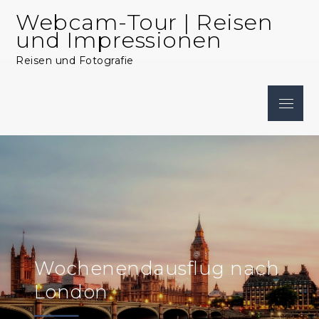
Skip
Webcam-Tour | Reisen
to
und Impressionen
content
Reisen und Fotografie
Menu
Wochenendausflug nach
London