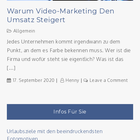
Warum Video-Marketing Den
Umsatz Steigert
Allgemein
Jedes Unternehmen kommt irgendwann zu dem
Punkt, an dem es Farbe bekennen muss. Wer ist die
Firma und wofür steht sie eigentlich? Was ist das
[…]
on
17. September 2020
Henny
Leave a Comment
Waru
Video
Marke
den
Infos Für Sie
Umsa
steige
Urlaubsziele mit den beeindruckendsten
Fotomotiven