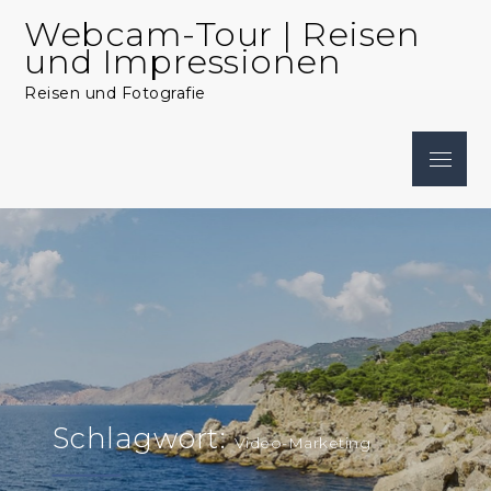
Skip
Webcam-Tour | Reisen
to
und Impressionen
content
Reisen und Fotografie
Menu
Schlagwort:
Video-Marketing