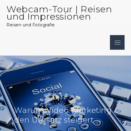
Skip
Webcam-Tour | Reisen
to
und Impressionen
content
Reisen und Fotografie
Menu
Warum Video-Marketing
den Umsatz steigert