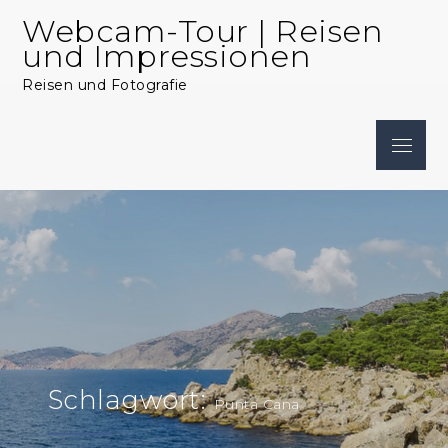
Skip
Webcam-Tour | Reisen
to
und Impressionen
content
Reisen und Fotografie
Menu
Schlagwort:
Punta Cana