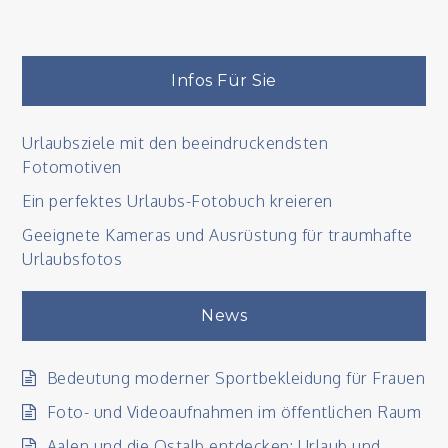
Die
schönsten
Fahrradtour
in
Infos Für Sie
Deutschland
mit
Urlaubsziele mit den beeindruckendsten
dem
Fotomotiven
E-
Bike
Ein perfektes Urlaubs-Fotobuch kreieren
Geeignete Kameras und Ausrüstung für traumhafte
Urlaubsfotos
News
Bedeutung moderner Sportbekleidung für Frauen
Foto- und Videoaufnahmen im öffentlichen Raum
Aalen und die Ostalb entdecken: Urlaub und