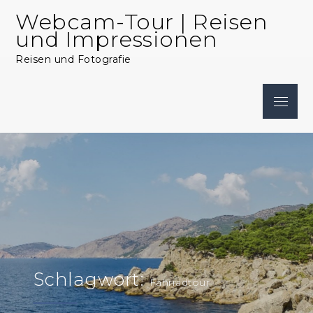
Skip
Webcam-Tour | Reisen
to
und Impressionen
content
Reisen und Fotografie
Menu
Schlagwort:
Fahrradtour