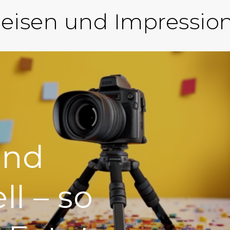
eisen und Impressio
und
ll – so