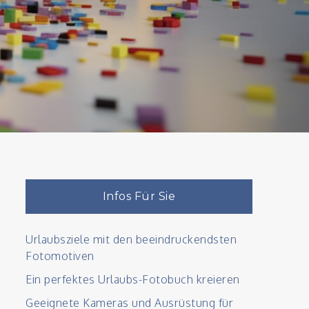
Infos Für Sie
Urlaubsziele mit den beeindruckendsten
Fotomotiven
Ein perfektes Urlaubs-Fotobuch kreieren
Geeignete Kameras und Ausrüstung für