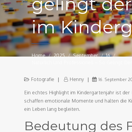
gelingt de
im Kinderg
Home
2025
September
16
Natürlich Und Professionell – So Gelingt De
Fotografie
Henny
16. September 2
Ein echtes Highlight im Kindergartenjahr ist de
schaffen emotionale Momente und halten die Kind
ein Leben lang begleiten.
Bedeutung des F