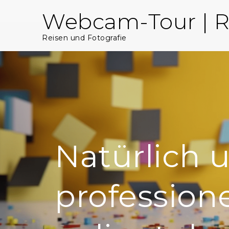
Skip
Webcam-Tour | R
to
content
Reisen und Fotografie
Natürlich 
professione