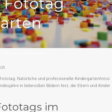
r Fototag
arten
r Fototag Im Kindergarten
025
r Fototag. Natürliche und professionelle Kindergartenfotos
esjahre in liebevollen Bildern fest, die Eltern und Kinder
ototags im