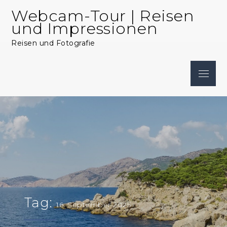
Skip
Webcam-Tour | Reisen
to
und Impressionen
content
Reisen und Fotografie
Menu
Tag:
16. September 2025