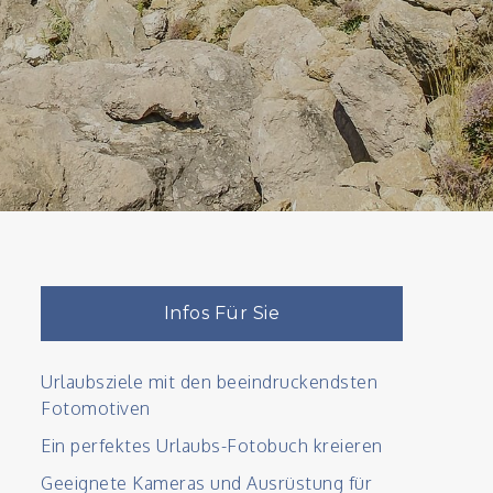
Infos Für Sie
Urlaubsziele mit den beeindruckendsten
Fotomotiven
Ein perfektes Urlaubs-Fotobuch kreieren
Geeignete Kameras und Ausrüstung für