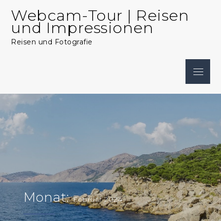
Skip
Webcam-Tour | Reisen
to
und Impressionen
content
Reisen und Fotografie
Menu
Monat:
Februar 2024