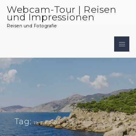
Skip
Webcam-Tour | Reisen
to
und Impressionen
content
Reisen und Fotografie
Menu
Tag:
19. Juli 2023