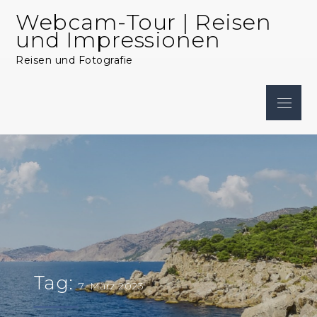
Skip
Webcam-Tour | Reisen
to
und Impressionen
content
Reisen und Fotografie
Menu
Tag:
7. März 2023