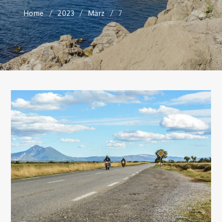
Home
2023
März
7