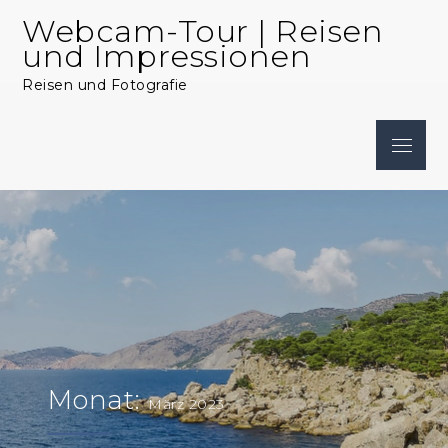
Skip
Webcam-Tour | Reisen
to
und Impressionen
content
Reisen und Fotografie
Menu
Monat:
März 2023