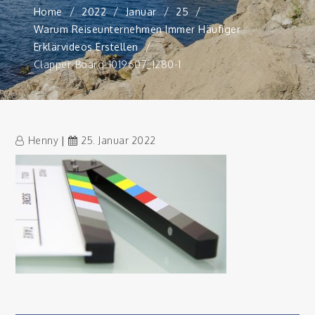
Home
2022
Januar
25
Warum Reiseunternehmen Immer Häufiger
Erklärvideos Erstellen
Clapper-Board-1019607_1280-1
Henny
25. Januar 2022