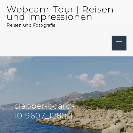
Skip
Webcam-Tour | Reisen
to
und Impressionen
content
Reisen und Fotografie
Menu
clapper-board-
1019607_1280-1