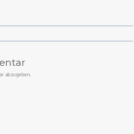
on
entar
ar abzugeben.