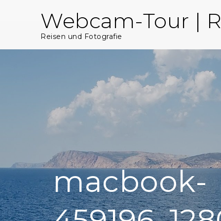
Skip
Webcam-Tour | R
to
content
Reisen und Fotografie
macbook-
459196_128