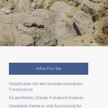
Infos Für Sie
Urlaubsziele mit den beeindruckendsten
Fotomotiven
Ein perfektes Urlaubs-Fotobuch kreieren
Geeignete Kameras und Ausrüstung für