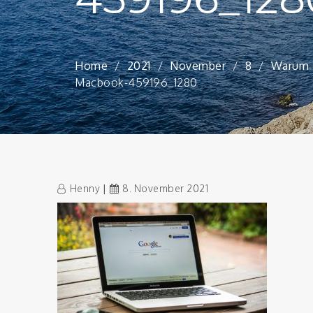
Home
2021
November
8
Warum E
Macbook-459196_1280
Henny
8. November 2021