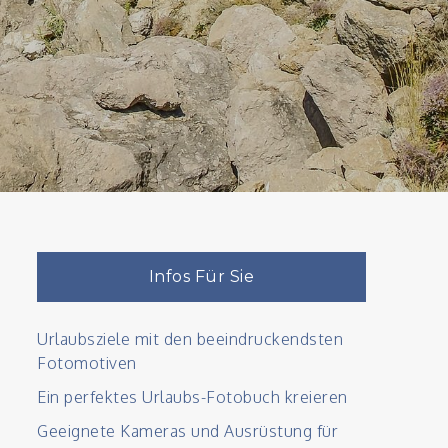
Infos Für Sie
Urlaubsziele mit den beeindruckendsten
Fotomotiven
Ein perfektes Urlaubs-Fotobuch kreieren
Geeignete Kameras und Ausrüstung für