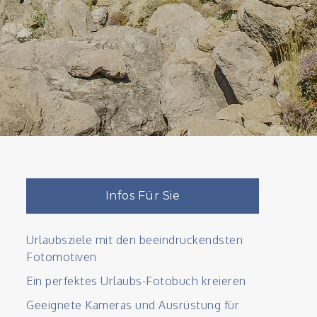
Infos Für Sie
Urlaubsziele mit den beeindruckendsten
Fotomotiven
Ein perfektes Urlaubs-Fotobuch kreieren
Geeignete Kameras und Ausrüstung für