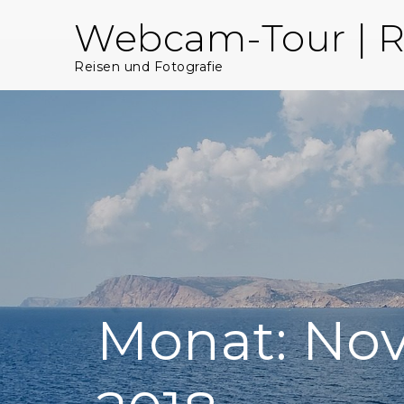
Skip
Webcam-Tour | R
to
content
Reisen und Fotografie
Monat:
No