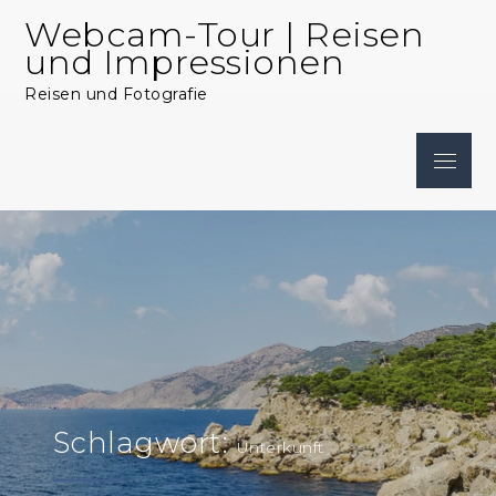
Skip
Webcam-Tour | Reisen
to
und Impressionen
content
Reisen und Fotografie
Menu
Schlagwort:
Unterkunft