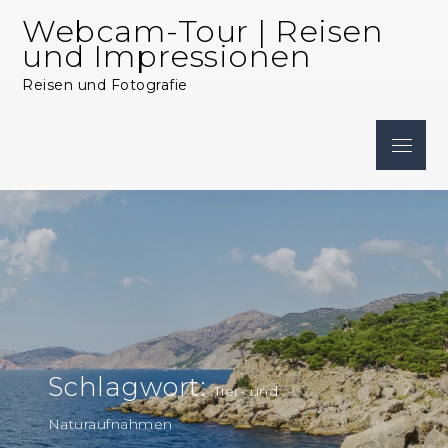
Skip
Webcam-Tour | Reisen
to
und Impressionen
content
Reisen und Fotografie
Menu
Schlagwort:
Tier- und
Naturaufnahmen