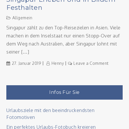
Festhalten
Allgemein
Singapur zählt zu den Top-Reisezielen in Asien. Viele
machen in dem Inselstaat nur einen Stopp-Over auf
dem Weg nach Australien, aber Singapur lohnt mit
seiner […]
on
27. Januar 2019
Henny
Leave a Comment
Singapur
erleben
und
in
Infos Für Sie
Bildern
festhalten
Urlaubsziele mit den beeindruckendsten
Fotomotiven
Ein perfektes Urlaubs-Fotobuch kreieren