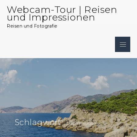
Skip
Webcam-Tour | Reisen
to
und Impressionen
content
Reisen und Fotografie
Menu
Schlagwort:
Schaffhausen