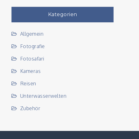
aub
chen
Kategorien
Allgemein
Fotografie
Fotosafari
Kameras
Reisen
Unterwasserwelten
Zubehör