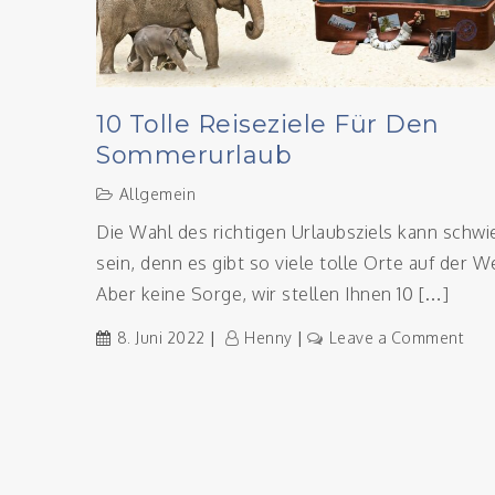
10 Tolle Reiseziele Für Den
Sommerurlaub
Allgemein
Die Wahl des richtigen Urlaubsziels kann schwi
sein, denn es gibt so viele tolle Orte auf der We
Aber keine Sorge, wir stellen Ihnen 10 […]
on
8. Juni 2022
Henny
Leave a Comment
10
toll
Reis
für
den