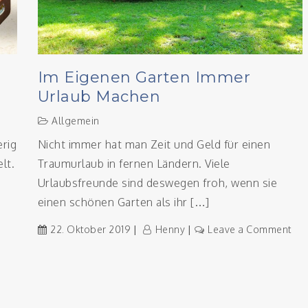
Im Eigenen Garten Immer
Urlaub Machen
Allgemein
erig
Nicht immer hat man Zeit und Geld für einen
lt.
Traumurlaub in fernen Ländern. Viele
Urlaubsfreunde sind deswegen froh, wenn sie
einen schönen Garten als ihr […]
on
22. Oktober 2019
Henny
Leave a Comment
e
Im
eziele
eig
Gar
imm