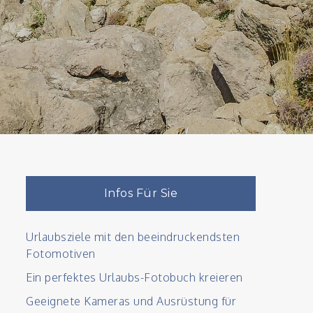
Infos Für Sie
Urlaubsziele mit den beeindruckendsten
Fotomotiven
Ein perfektes Urlaubs-Fotobuch kreieren
Geeignete Kameras und Ausrüstung für