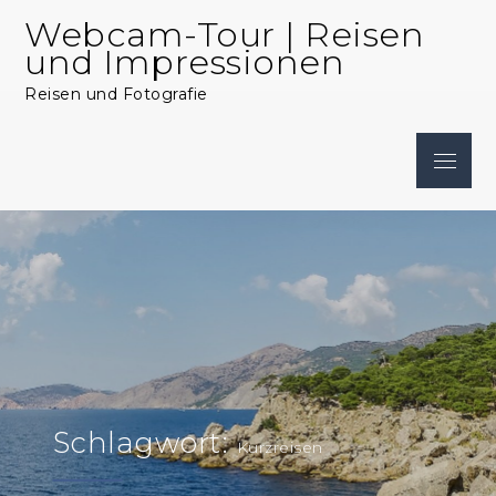
Skip
Webcam-Tour | Reisen
to
und Impressionen
content
Reisen und Fotografie
Menu
Schlagwort:
Kurzreisen