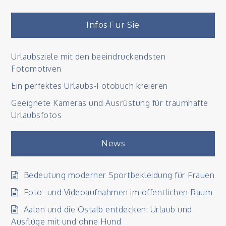
Innovationen
bei
Infos Für Sie
Kameras,
Webcams
Urlaubsziele mit den beeindruckendsten
und
Fotomotiven
Drohnen
Ein perfektes Urlaubs-Fotobuch kreieren
Geeignete Kameras und Ausrüstung für traumhafte
Urlaubsfotos
News
Bedeutung moderner Sportbekleidung für Frauen
Foto- und Videoaufnahmen im öffentlichen Raum
Aalen und die Ostalb entdecken: Urlaub und
Ausflüge mit und ohne Hund