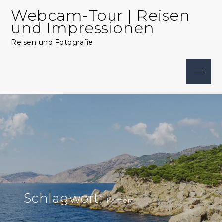
Skip
Webcam-Tour | Reisen
to
und Impressionen
content
Reisen und Fotografie
Menu
Schlagwort:
Kamera