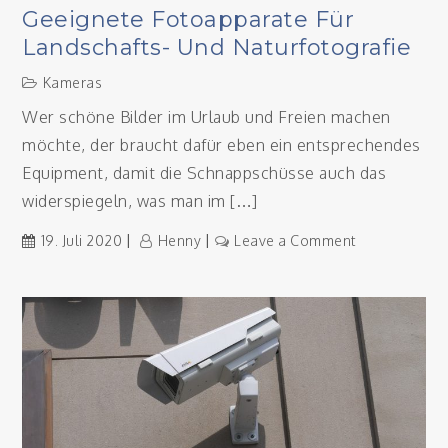
Geeignete Fotoapparate Für
Landschafts- Und Naturfotografie
Kameras
Wer schöne Bilder im Urlaub und Freien machen
möchte, der braucht dafür eben ein entsprechendes
Equipment, damit die Schnappschüsse auch das
widerspiegeln, was man im […]
on
19. Juli 2020
Henny
Leave a Comment
Geeignete
Fotoapparate
für
Landschafts-
und
Naturfotograf