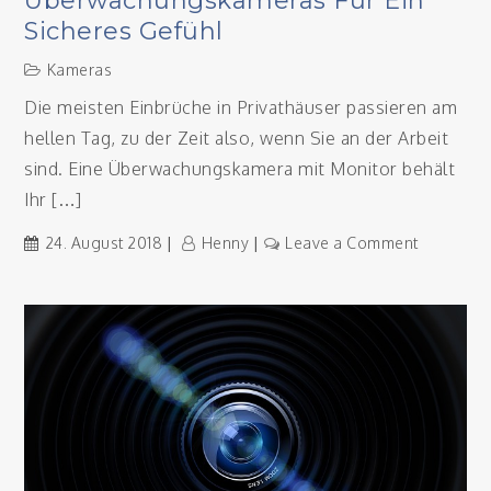
Überwachungskameras Für Ein
Sicheres Gefühl
Kameras
Die meisten Einbrüche in Privathäuser passieren am
hellen Tag, zu der Zeit also, wenn Sie an der Arbeit
sind. Eine Überwachungskamera mit Monitor behält
Ihr […]
on
24. August 2018
Henny
Leave a Comment
Überwac
für
ein
sicheres
Gefühl