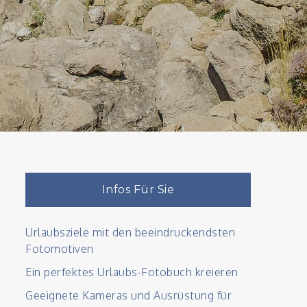
Infos Für Sie
Urlaubsziele mit den beeindruckendsten
Fotomotiven
Ein perfektes Urlaubs-Fotobuch kreieren
Geeignete Kameras und Ausrüstung für