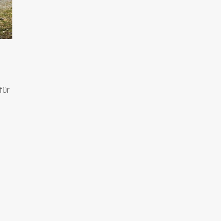
h
für