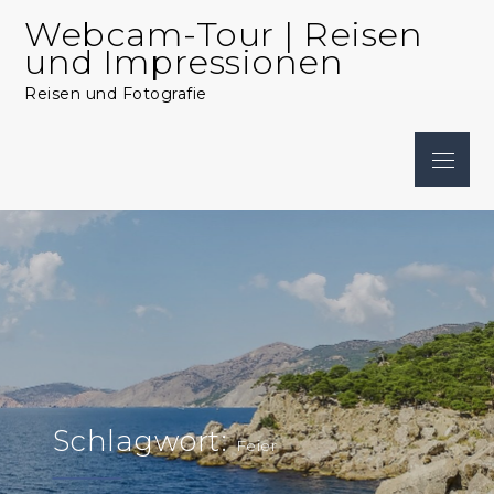
Skip
Webcam-Tour | Reisen
to
und Impressionen
content
Reisen und Fotografie
Menu
Schlagwort:
Feier