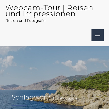
Skip
Webcam-Tour | Reisen
to
und Impressionen
content
Reisen und Fotografie
Menu
Schlagwort:
Eventlocation