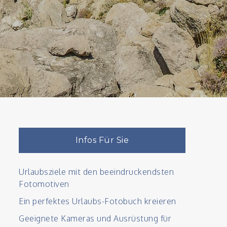
Infos Für Sie
Urlaubsziele mit den beeindruckendsten
Fotomotiven
Ein perfektes Urlaubs-Fotobuch kreieren
Geeignete Kameras und Ausrüstung für