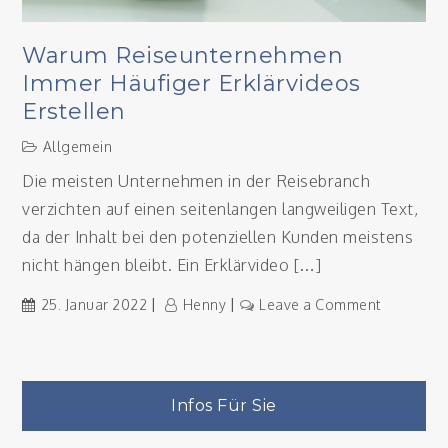
Warum Reiseunternehmen
Immer Häufiger Erklärvideos
Erstellen
Allgemein
Die meisten Unternehmen in der Reisebranch
verzichten auf einen seitenlangen langweiligen Text,
da der Inhalt bei den potenziellen Kunden meistens
nicht hängen bleibt. Ein Erklärvideo […]
on
25. Januar 2022
Henny
Leave a Comment
Warum
Reiseunt
immer
häufiger
Infos Für Sie
Erklärvid
erstellen