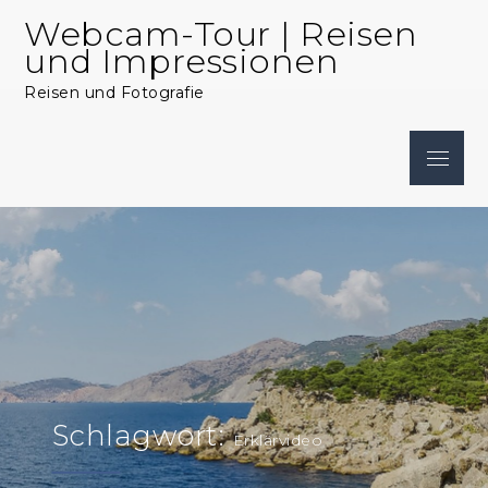
Skip
Webcam-Tour | Reisen
to
und Impressionen
content
Reisen und Fotografie
Menu
Schlagwort:
Erklärvideo