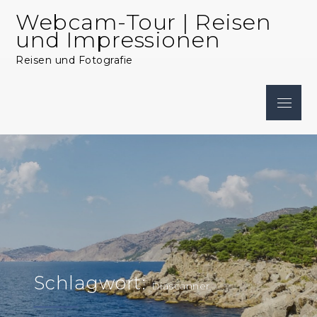
Skip
Webcam-Tour | Reisen
to
und Impressionen
content
Reisen und Fotografie
Menu
Schlagwort:
Diascanner