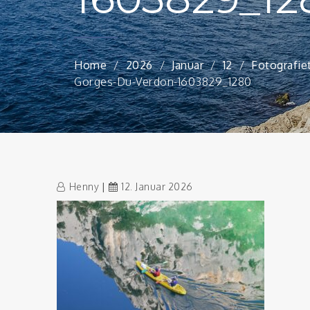
Home
2026
Januar
12
Fotografiet
Gorges-Du-Verdon-1603829_1280
Henny
12. Januar 2026