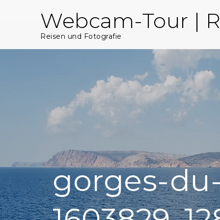
Skip
Webcam-Tour | R
to
content
Reisen und Fotografie
gorges-du
1603829_12