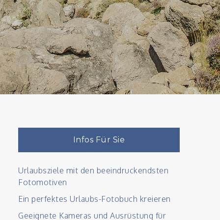
Infos Für Sie
Urlaubsziele mit den beeindruckendsten
Fotomotiven
Ein perfektes Urlaubs-Fotobuch kreieren
Geeignete Kameras und Ausrüstung für