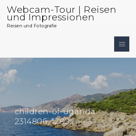
Skip
Webcam-Tour | Reisen
to
und Impressionen
content
Reisen und Fotografie
Menu
children-of-uganda-
2314806_1280