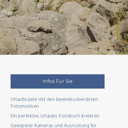
Infos Für Sie
Urlaubsziele mit den beeindruckendsten
Fotomotiven
Ein perfektes Urlaubs-Fotobuch kreieren
Geeignete Kameras und Ausrüstung für