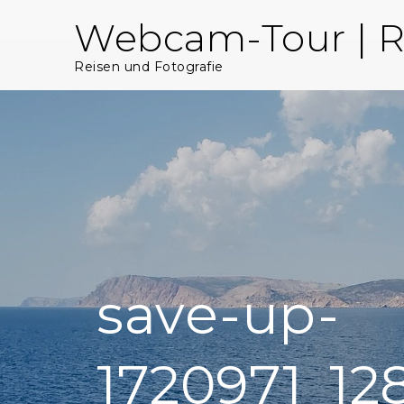
Skip
Webcam-Tour | R
to
content
Reisen und Fotografie
save-up-
1720971_12